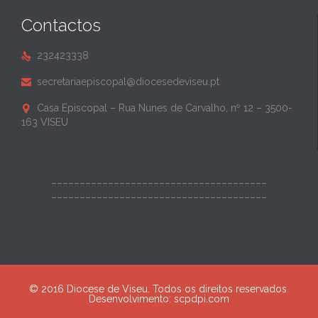
Contactos
232423338

secretariaepiscopal@diocesedeviseu.pt

Casa Episcopal – Rua Nunes de Carvalho, nº 12 – 3500-

163 VISEU
______________________________________
______________________________________
© 2016 Diocese de Viseu. Todos os direitos reservados.
Desenvolvimento:
scpdpi.com