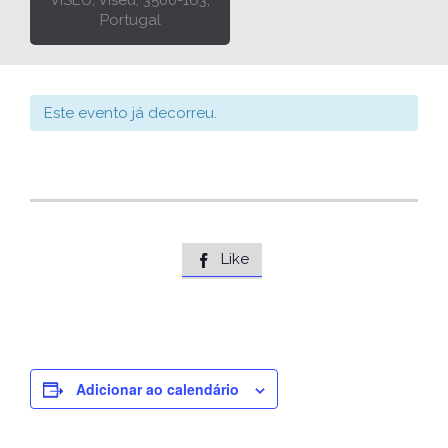
VISEU, Viseu, 3500-163,
Portugal
Este evento já decorreu.
Like

Adicionar ao calendário