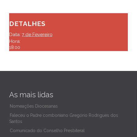
DETALHES
Data:
7 de Fevereiro
Hora:
18:00
As mais lidas
Nomeações Diocesanas
Faleceu o Padre comboniano Gregório Rodrigues dos
Santos
Comunicado do Conselho Presbiteral