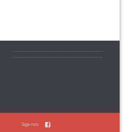
______________________________________
______________________________________

Siga-nos: