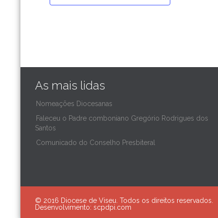
As mais lidas
Nomeações Diocesanas
Faleceu o Padre comboniano Gregório Rodrigues dos
Santos
Comunicado do Conselho Presbiteral
© 2016 Diocese de Viseu. Todos os direitos reservados.
Desenvolvimento:
scpdpi.com