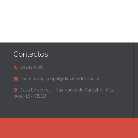
Contactos
232423338

secretariaepiscopal@diocesedeviseu.pt

Casa Episcopal – Rua Nunes de Carvalho, nº 12 –

3500-163 VISEU