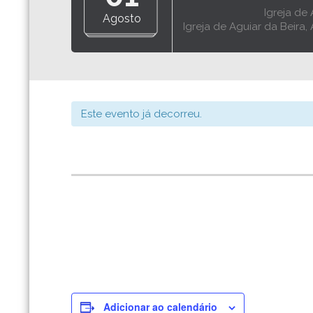
Igreja de 
Agosto
Igreja de Aguiar da Beira,
Este evento já decorreu.
Adicionar ao calendário