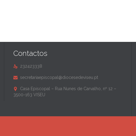
Contactos
232423338

secretariaepiscopal@diocesedeviseu.pt

Casa Episcopal – Rua Nunes de Carvalho, nº 12 –

3500-163 VISEU