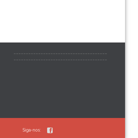
______________________________________
______________________________________

Siga-nos: