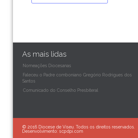
As mais lidas
Nomeações Diocesanas
Faleceu o Padre comboniano Gregório Rodrigues dos
Santos
Comunicado do Conselho Presbiteral
© 2016 Diocese de Viseu. Todos os direitos reservados.
Desenvolvimento:
scpdpi.com