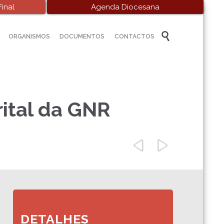
inal
Agenda Diocesana
Skip

ORGANISMOS
DOCUMENTOS
CONTACTOS
to
content
rital da GNR


DETALHES