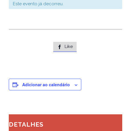
Este evento já decorreu.
Like

Adicionar ao calendário
DETALHES