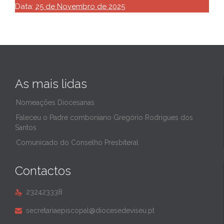
Data:
25 de Novembro de 2025
As mais lidas
Nomeações Diocesanas
Faleceu o Padre comboniano Gregório Rodrigues dos
Santos
Comunicado do Conselho Presbiteral
Contactos
232423338

secretariaepiscopal@diocesedeviseu.pt
