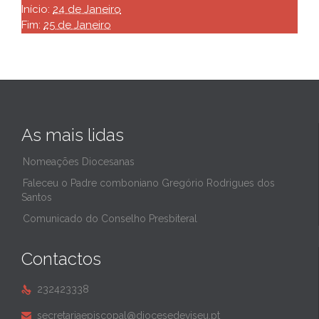
Início:
24 de Janeiro
Fim:
25 de Janeiro
As mais lidas
Nomeações Diocesanas
Faleceu o Padre comboniano Gregório Rodrigues dos
Santos
Comunicado do Conselho Presbiteral
Contactos
232423338

secretariaepiscopal@diocesedeviseu.pt
