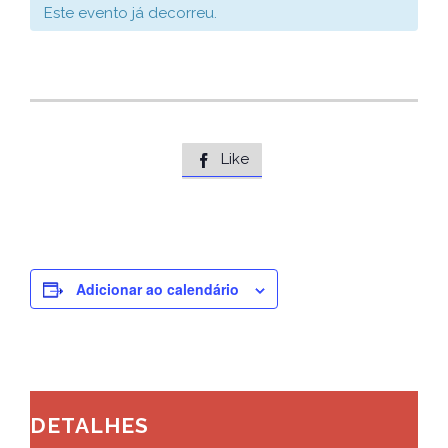
Este evento já decorreu.
Like

Adicionar ao calendário
DETALHES