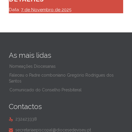
Data:
7 de Novembro de 2025
As mais lidas
Nomeações Diocesanas
Faleceu o Padre comboniano Gregório Rodrigues dos
Santos
Comunicado do Conselho Presbiteral
Contactos
232423338

secretariaepiscopal@diocesedeviseu.pt
