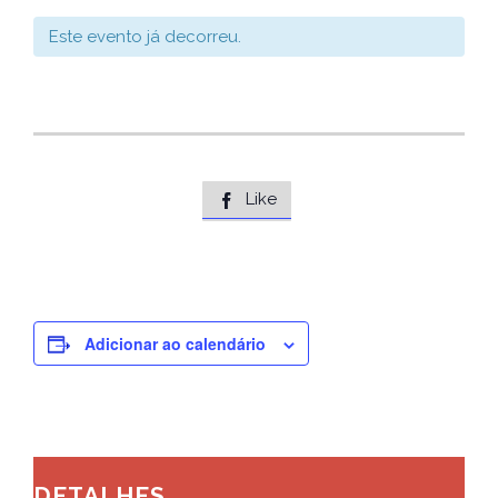
Este evento já decorreu.
Like

Adicionar ao calendário
DETALHES