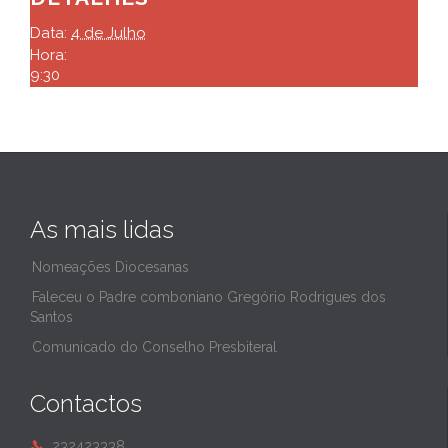
Data:
4 de Julho
Hora:
9:30
As mais lidas
Nomeações Diocesanas
Faleceu o Padre comboniano Gregório Rodrigues dos
Santos
Comunicado do Conselho Presbiteral
Contactos
232423338
