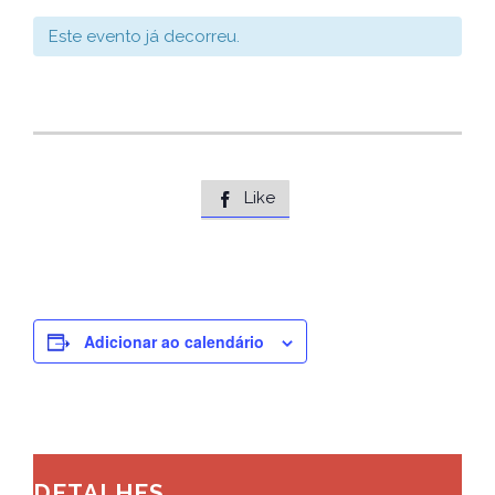
Este evento já decorreu.
Like

Adicionar ao calendário
DETALHES