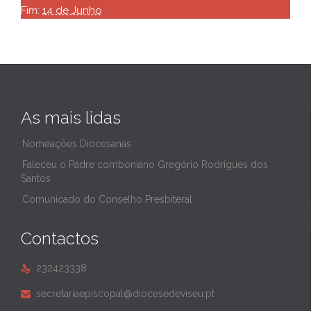
Fim:
14 de Junho
As mais lidas
Nomeações Diocesanas
Faleceu o Padre comboniano Gregório Rodrigues dos
Santos
Comunicado do Conselho Presbiteral
Contactos
232423338

secretariaepiscopal@diocesedeviseu.pt
