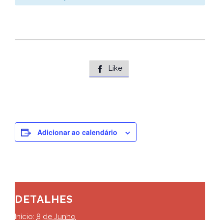
Like

Adicionar ao calendário
DETALHES
Início:
8 de Junho