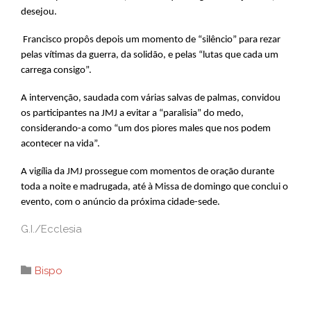
desejou.
Francisco propôs depois um momento de “silêncio” para rezar
pelas vítimas da guerra, da solidão, e pelas “lutas que cada um
carrega consigo”.
A intervenção, saudada com várias salvas de palmas, convidou
os participantes na JMJ a evitar a “paralisia” do medo,
considerando-a como “um dos piores males que nos podem
acontecer na vida”.
A vigília da JMJ prossegue com momentos de oração durante
toda a noite e madrugada, até à Missa de domingo que conclui o
evento, com o anúncio da próxima cidade-sede.
G.I./Ecclesia
Category

Bispo