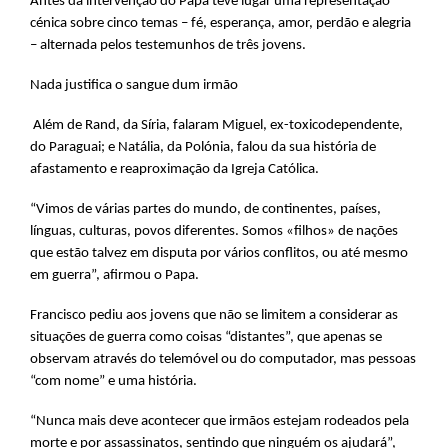
Antes da intervenção do Papa teve lugar uma representação
cénica sobre cinco temas – fé, esperança, amor, perdão e alegria
– alternada pelos testemunhos de três jovens.
Nada justifica o sangue dum irmão
Além de Rand, da Síria, falaram Miguel, ex-toxicodependente,
do Paraguai; e Natália, da Polónia, falou da sua história de
afastamento e reaproximação da Igreja Católica.
“Vimos de várias partes do mundo, de continentes, países,
línguas, culturas, povos diferentes. Somos «filhos» de nações
que estão talvez em disputa por vários conflitos, ou até mesmo
em guerra”, afirmou o Papa.
Francisco pediu aos jovens que não se limitem a considerar as
situações de guerra como coisas “distantes”, que apenas se
observam através do telemóvel ou do computador, mas pessoas
“com nome” e uma história.
“Nunca mais deve acontecer que irmãos estejam rodeados pela
morte e por assassinatos, sentindo que ninguém os ajudará”,