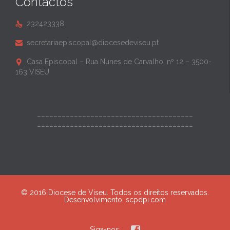
Contactos
232423338

secretariaepiscopal@diocesedeviseu.pt

Casa Episcopal – Rua Nunes de Carvalho, nº 12 – 3500-

163 VISEU
______________________________________
______________________________________
© 2016 Diocese de Viseu. Todos os direitos reservados.
Desenvolvimento:
scpdpi.com

Siga-nos: