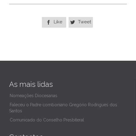
Like
Tweet


As mais lidas
Nomeações Diocesanas
Faleceu o Padre comboniano Gregório Rodrigues dos
Santos
Comunicado do Conselho Presbiteral