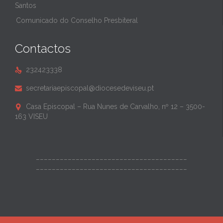
Santos
Comunicado do Conselho Presbiteral
Contactos
232423338

secretariaepiscopal@diocesedeviseu.pt

Casa Episcopal – Rua Nunes de Carvalho, nº 12 – 3500-

163 VISEU
______________________________________
______________________________________