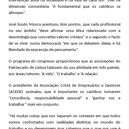
intervenção ativa na sociedade e na vida de cada um” mas na
dimensão comunitária “é fundamental que os católicos se
afirmem”.
José Souto Moura acentuou dois pontos, que cada profissional
no seu âmbito “deve afirmar uma ética relacionada com a
deontologia que concretize valores cristãos” e o segundo o facto
de se viver numa democracia “em que se debatem ideias e há
liberdade de expressão de pensamento”.
O programa do congresso proporcionou que as associações do
Patriarcado de Lisboa falassem da sua atividade em três painéis,
por áreas/setores: ‘A vida’; ‘O trabalho’ e ‘A relação’.
O presidente da Associação Cristã de Empresários e Gestores
(ACEGE) assinalou que é importante os católicos tomarem
“consciência, responsabilidade pessoal” e “ganhar voz e
trabalhar” mais em conjunto.
“Há muitas coisas que nos separam no contexto em que todos
somos confortados com realidades distintas no mundo do
trabalho e no desemprego mas sabemos que o que nos une é