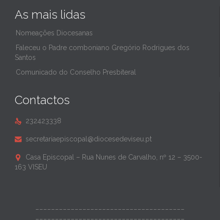
As mais lidas
Nomeações Diocesanas
Faleceu o Padre comboniano Gregório Rodrigues dos
Santos
Comunicado do Conselho Presbiteral
Contactos
232423338

secretariaepiscopal@diocesedeviseu.pt

Casa Episcopal – Rua Nunes de Carvalho, nº 12 – 3500-

163 VISEU
______________________________________
______________________________________