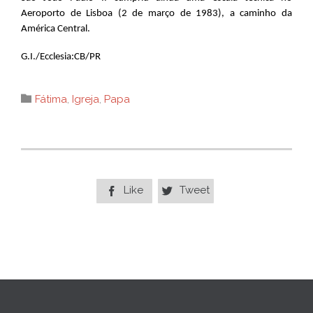
Aeroporto de Lisboa (2 de março de 1983), a caminho da
América Central.
G.I./Ecclesia:CB/PR
Category

Fátima
,
Igreja
,
Papa
Like
Tweet

