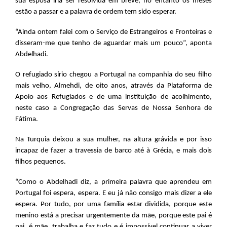
sua esposa iria ser resolvida em breve, no entanto os meses
estão a passar e a palavra de ordem tem sido esperar.
“Ainda ontem falei com o Serviço de Estrangeiros e Fronteiras e
disseram-me que tenho de aguardar mais um pouco”, aponta
Abdelhadi.
O refugiado sírio chegou a Portugal na companhia do seu filho
mais velho, Almehdi, de oito anos, através da Plataforma de
Apoio aos Refugiados e de uma instituição de acolhimento,
neste caso a Congregação das Servas de Nossa Senhora de
Fátima.
Na Turquia deixou a sua mulher, na altura grávida e por isso
incapaz de fazer a travessia de barco até à Grécia, e mais dois
filhos pequenos.
“Como o Abdelhadi diz, a primeira palavra que aprendeu em
Portugal foi espera, espera. E eu já não consigo mais dizer a ele
espera. Por tudo, por uma família estar dividida, porque este
menino está a precisar urgentemente da mãe, porque este pai é
pai, é mãe, trabalha e faz tudo e é impossível continuar a viver