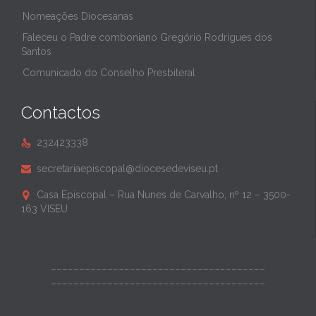
Nomeações Diocesanas
Faleceu o Padre comboniano Gregório Rodrigues dos
Santos
Comunicado do Conselho Presbiteral
Contactos
232423338

secretariaepiscopal@diocesedeviseu.pt

Casa Episcopal – Rua Nunes de Carvalho, nº 12 – 3500-

163 VISEU
______________________________________
______________________________________