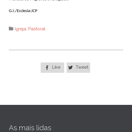
G.I./Ecclesia:JCP
Category

Igreja
,
Pastoral
Like
Tweet


As mais lidas