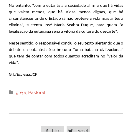
No entanto, “com a eutanásia a sociedade afirma que há vidas
que valem menos, que há Vidas menos dignas, que há
circunstâncias onde o Estado já não protege a vida mas antes a
elimina”, sustenta José Maria Seabra Duque, para quem “a
legalização da eutanásia seria a vitória da cultura do descarte”.
Neste sentido, o responsável conclui o seu texto alertando que o
debate da eutanásia é sobretudo “uma batalha civilizacional”
que tem de contar com todos quantos acreditam no “valor da
vida”.
G.I./Ecclesia:JCP
Category

Igreja
,
Pastoral
Like
Tweet

