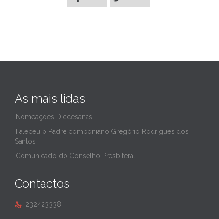
As mais lidas
Nomeações Diocesanas
Faleceu o Padre comboniano Gregório Rodrigues dos
Santos
Comunicado do Conselho Presbiteral
Contactos
232423338
