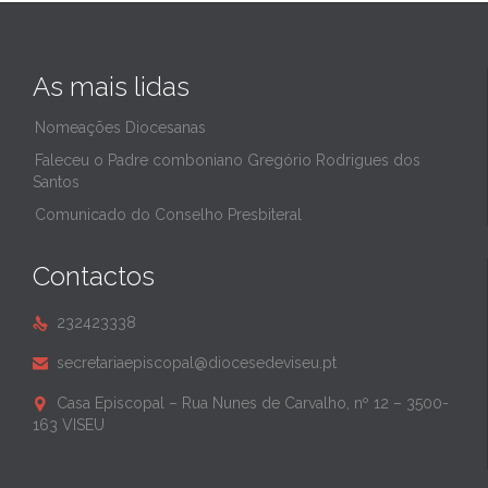
As mais lidas
Nomeações Diocesanas
Faleceu o Padre comboniano Gregório Rodrigues dos
Santos
Comunicado do Conselho Presbiteral
Contactos
232423338

secretariaepiscopal@diocesedeviseu.pt

Casa Episcopal – Rua Nunes de Carvalho, nº 12 – 3500-

163 VISEU