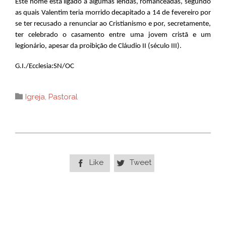
Este nome está ligado a algumas lendas, romanceadas, segundo
as quais Valentim teria morrido decapitado a 14 de fevereiro por
se ter recusado a renunciar ao Cristianismo e por, secretamente,
ter celebrado o casamento entre uma jovem cristã e um
legionário, apesar da proibição de Cláudio II (século III).
G.I./Ecclesia:SN/OC
Category

Igreja
,
Pastoral
Like
Tweet

