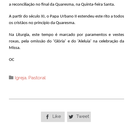
a reconciliação no final da Quaresma, na Quinta-feira Santa.
A partir do século XI, o Papa Urbano II estendeu este rito a todos
os cristãos no princípio da Quaresma.
Na Liturgia, este tempo é marcado por paramentos e vestes
roxas, pela omissão do ‘Glória’ e do ‘Aleluia’ na celebração da
Missa.
OC
Category

Igreja
,
Pastoral
Like
Tweet

