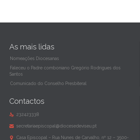
As mais lidas
Nomeações Diocesanas
Faleceu o Padre comboniano Gregório Rodrigues dos
Santos
Comunicado do Conselho Presbiteral
Contactos
232423338

secretariaepiscopal@diocesedeviseu.pt

Casa Episcopal – Rua Nunes de Carvalho, nº 12 – 3500-
