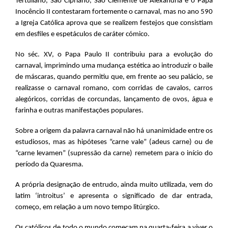
Tertuliano, São Cipriano, São Clemente de Alexandria e o Papa
Inocêncio II contestaram fortemente o carnaval, mas no ano 590
a Igreja Católica aprova que se realizem festejos que consistiam
em desfiles e espetáculos de caráter cómico.
No séc. XV, o Papa Paulo II contribuiu para a evolução do
carnaval, imprimindo uma mudança estética ao introduzir o baile
de máscaras, quando permitiu que, em frente ao seu palácio, se
realizasse o carnaval romano, com corridas de cavalos, carros
alegóricos, corridas de corcundas, lançamento de ovos, água e
farinha e outras manifestações populares.
Sobre a origem da palavra carnaval não há unanimidade entre os
estudiosos, mas as hipóteses “carne vale” (adeus carne) ou de
“carne levamen” (supressão da carne) remetem para o início do
período da Quaresma.
A própria designação de entrudo, ainda muito utilizada, vem do
latim ‘introitus’ e apresenta o significado de dar entrada,
começo, em relação a um novo tempo litúrgico.
Os católicos de todo o mundo começam na quarta-feira a viver o