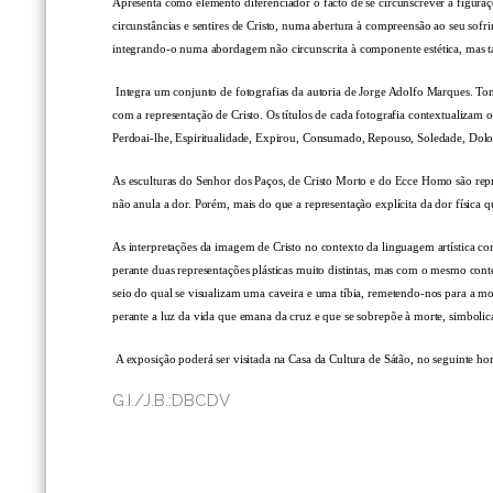
Apresenta como elemento diferenciador o facto de se circunscrever a figuraçõe
circunstâncias e sentires de Cristo, numa abertura à compreensão ao seu sof
integrando-o numa abordagem não circunscrita à componente estética, mas 
Integra um conjunto de fotografias da autoria de Jorge Adolfo Marques. Tom
com a representação de Cristo. Os títulos de cada fotografia contextualiza
Perdoai-lhe, Espiritualidade, Expirou, Consumado, Repouso, Soledade, Dol
As esculturas do Senhor dos Paços, de Cristo Morto e do Ecce Homo são repre
não anula a dor. Porém, mais do que a representação explícita da dor física
As interpretações da imagem de Cristo no contexto da linguagem artística co
perante duas representações plásticas muito distintas, mas com o mesmo con
seio do qual se visualizam uma caveira e uma tíbia, remetendo-nos para a mo
perante a luz da vida que emana da cruz e que se sobrepõe à morte, simbolic
A exposição poderá ser visitada na Casa da Cultura de Sátão, no seguinte ho
G.I./J.B.:DBCDV