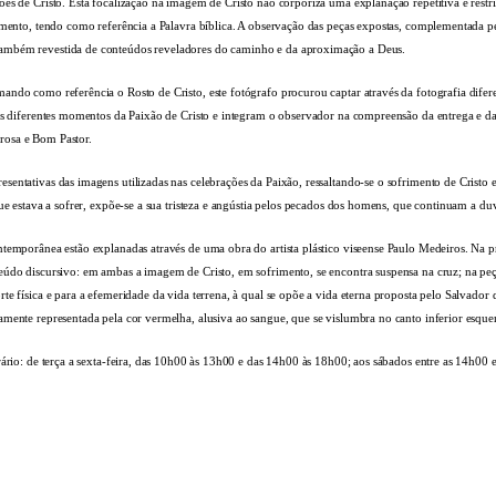
s de Cristo. Esta focalização na imagem de Cristo não corporiza uma explanação repetitiva e restriti
rimento, tendo como referência a Palavra bíblica. A observação das peças expostas, complementada p
também revestida de conteúdos reveladores do caminho e da aproximação a Deus.
ando como referência o Rosto de Cristo, este fotógrafo procurou captar através da fotografia difer
m os diferentes momentos da Paixão de Cristo e integram o observador na compreensão da entrega e 
orosa e Bom Pastor.
sentativas das imagens utilizadas nas celebrações da Paixão, ressaltando-se o sofrimento de Cristo
 que estava a sofrer, expõe-se a sua tristeza e angústia pelos pecados dos homens, que continuam a
ntemporânea estão explanadas através de uma obra do artista plástico viseense Paulo Medeiros. Na p
teúdo discursivo: em ambas a imagem de Cristo, em sofrimento, se encontra suspensa na cruz; na p
rte física e para a efemeridade da vida terrena, à qual se opõe a vida eterna proposta pelo Salvad
amente representada pela cor vermelha, alusiva ao sangue, que se vislumbra no canto inferior esqu
rário: de terça a sexta-feira, das 10h00 às 13h00 e das 14h00 às 18h00; aos sábados entre as 14h00