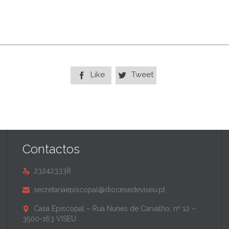
Like
Tweet


Contactos
232423338

secretariaepiscopal@diocesedeviseu.pt

Casa Episcopal – Rua Nunes de Carvalho, nº 12 –

3500-163 VISEU