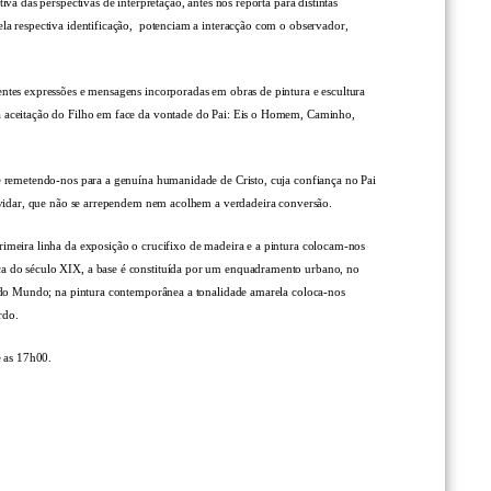
va das perspectivas de interpretação, antes nos reporta para distintas
ela respectiva identificação, potenciam a interacção com o observador,
entes expressões e mensagens incorporadas em obras de pintura e escultura
da aceitação do Filho em face da vontade do Pai: Eis o Homem, Caminho,
 e remetendo-nos para a genuína humanidade de Cristo, cuja confiança no Pai
 duvidar, que não se arrependem nem acolhem a verdadeira conversão.
rimeira linha da exposição o crucifixo de madeira e a pintura colocam-nos
eça do século XIX, a base é constituída por um enquadramento urbano, no
or do Mundo; na pintura contemporânea a tonalidade amarela coloca-nos
erdo.
 e as 17h00.