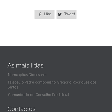
Like
Tweet


As mais lidas
Nomeações Diocesanas
Faleceu o Padre comboniano Gregório Rodrigues dos
Santos
Comunicado do Conselho Presbiteral
Contactos