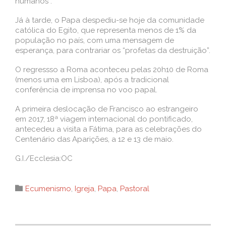
humanos”.
Já à tarde, o Papa despediu-se hoje da comunidade
católica do Egito, que representa menos de 1% da
população no país, com uma mensagem de
esperança, para contrariar os “profetas da destruição”.
O regressso a Roma aconteceu pelas 20h10 de Roma
(menos uma em Lisboa), após a tradicional
conferência de imprensa no voo papal.
A primeira deslocação de Francisco ao estrangeiro
em 2017, 18ª viagem internacional do pontificado,
antecedeu a visita a Fátima, para as celebrações do
Centenário das Aparições, a 12 e 13 de maio.
G.I./Ecclesia:OC
Category

Ecumenismo
,
Igreja
,
Papa
,
Pastoral