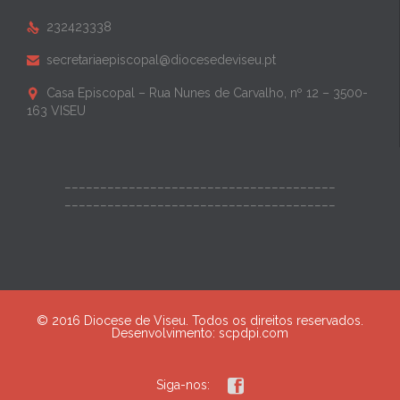
232423338

secretariaepiscopal@diocesedeviseu.pt

Casa Episcopal – Rua Nunes de Carvalho, nº 12 – 3500-

163 VISEU
______________________________________
______________________________________
© 2016 Diocese de Viseu. Todos os direitos reservados.
Desenvolvimento:
scpdpi.com

Siga-nos: