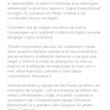
a “desmantelar os planos homicidas e as ideologias
extremistas” e abordou depois o “papel insubstituível”
do Egito no contexto do Médio Oriente e da
construção da paz na região.
O primeiro dia de viagem encerrou-se com a
homenagem aos “mártires” cristãos do Egito, na sede
da Igreja Copta Ortodoxa.
“Desde os primeiros séculos do cristianismo, nesta
terra, quantos mártires viveram a fé heroicamente e
até ao extremo, preferindo derramar o sangue que
negar o Senhor e ceder às adulações do mal ou
mesmo só à tentação de responder ao mal com o
mal”, disse Francisco, perante o líder desta
comunidade, Tawadros II.
Simbolicamente, a capela de São Pedro acolheu um
momento de oração, com a presença de líderes de
várias comunidades cristãs, incluindo o patriarca
ecuménico de Constantinopla (Igreja Ortodoxa),
Bartolomeu, e o patriarca sírio Gregório III Laham