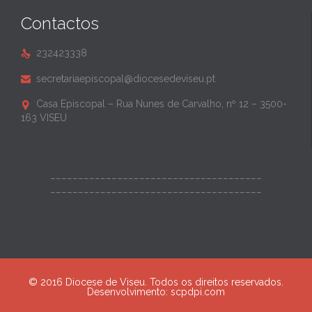
Contactos
232423338

secretariaepiscopal@diocesedeviseu.pt

Casa Episcopal – Rua Nunes de Carvalho, nº 12 – 3500-

163 VISEU
______________________________________
______________________________________
© 2016 Diocese de Viseu. Todos os direitos reservados.
Desenvolvimento:
scpdpi.com