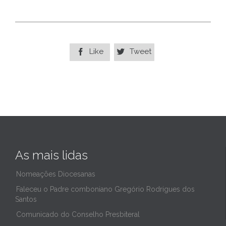
Like
Tweet


As mais lidas
Nomeações Diocesanas
Faleceu o Padre comboniano Gregório Rodrigues dos
Santos
Comunicado do Conselho Presbiteral