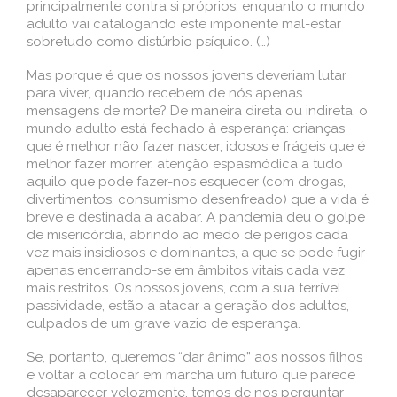
principalmente contra si próprios, enquanto o mundo
adulto vai catalogando este imponente mal-estar
sobretudo como distúrbio psíquico. (…)
Mas porque é que os nossos jovens deveriam lutar
para viver, quando recebem de nós apenas
mensagens de morte? De maneira direta ou indireta, o
mundo adulto está fechado à esperança: crianças
que é melhor não fazer nascer, idosos e frágeis que é
melhor fazer morrer, atenção espasmódica a tudo
aquilo que pode fazer-nos esquecer (com drogas,
divertimentos, consumismo desenfreado) que a vida é
breve e destinada a acabar. A pandemia deu o golpe
de misericórdia, abrindo ao medo de perigos cada
vez mais insidiosos e dominantes, a que se pode fugir
apenas encerrando-se em âmbitos vitais cada vez
mais restritos. Os nossos jovens, com a sua terrível
passividade, estão a atacar a geração dos adultos,
culpados de um grave vazio de esperança.
Se, portanto, queremos “dar ânimo” aos nossos filhos
e voltar a colocar em marcha um futuro que parece
desaparecer velozmente, temos de nos perguntar