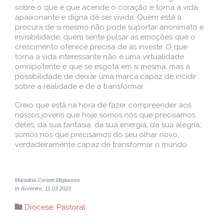
sobre o que é que acende o coração e torna a vida
apaixonante e digna de ser vivida. Quem está à
procura de si mesmo não pode suportar anonimato e
invisibilidade; quem sente pulsar as emoções que o
crescimento oferece precisa de as investir. O que
torna a vida interessante não é uma virtualidade
omnipotente e que se esgota em si mesma, mas a
possibilidade de deixar uma marca capaz de incidir
sobre a realidade e de a transformar.
Creio que está na hora de fazer compreender aos
nossos jovens que hoje somos nós que precisamos
deles, da sua fantasia, da sua energia, da sua alegria;
somos nós que precisamos do seu olhar novo,
verdadeiramente capaz de transformar o mundo.
Mariolina Ceriotti Migliarese
In Avvenire, 11.03.2023
Category

Diocese
,
Pastoral