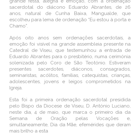
grande festa, alegria e emoção, com a ordenação
sacerdotal do diácono Eduardo Abrantes, de 26
anos, natural de Cunha Baixa, Mangualde, que
escolheu para lema de ordenação “Eu estou à porta e
Chamo”.
Após oito anos sem ordenações sacerdotais, a
emoção foi visível na grande assembleia presente na
Catedral de Viseu, que testemunhou a entrada de
Eduardo Abrantes para o presbitério, numa cerimónia
solenizada pelo Coro de São Teotónio. Estiveram
presentes sacerdotes, diáconos, consagrados,
seminaristas, acólitos, famílias, catequistas, crianças,
adolescentes, jovens e leigos comprometidos na
Igreja.
Esta foi a primeira ordenação sacerdotal presidida
pelo Bispo da Diocese de Viseu, D. António Luciano,
neste dia, 4 de maio, que marca o primeiro dia da
Semana de Oração pelas Vocações e,
simultaneamente, Dia da Mãe, efemérides que deram
mais brilho a esta