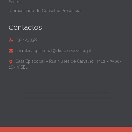
Santos
Comunicado do Conselho Presbiteral
Contactos
232423338

secretariaepiscopal@diocesedeviseu.pt

Casa Episcopal – Rua Nunes de Carvalho, nº 12 – 3500-

163 VISEU
______________________________________
______________________________________