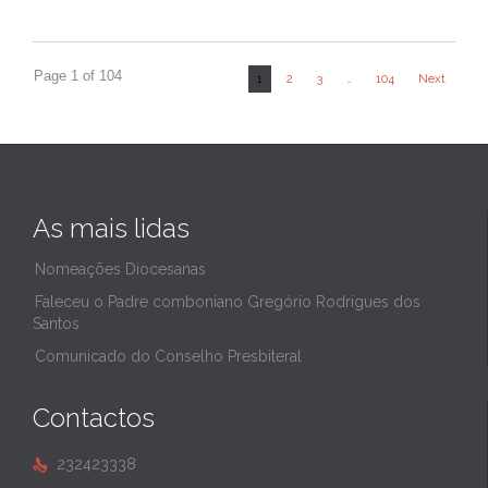
Page 1 of 104
1
2
3
…
104
Next
As mais lidas
Nomeações Diocesanas
Faleceu o Padre comboniano Gregório Rodrigues dos
Santos
Comunicado do Conselho Presbiteral
Contactos
232423338
