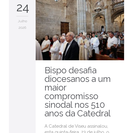
24
Julho
2026
Bispo desafia
diocesanos a um
maior
compromisso
sinodal nos 510
anos da Catedral
A Catedral de Viseu assinalou,
esta quinta-feira, 23 de julho, o