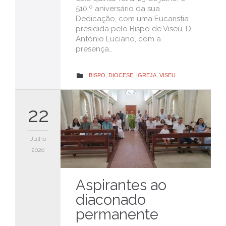
510.º aniversário da sua
Dedicação, com uma Eucaristia
presidida pelo Bispo de Viseu, D.
António Luciano, com a
presença…
CATEGORY
BISPO
,
DIOCESE
,
IGREJA
,
VISEU

22
Julho
2026
Aspirantes ao
diaconado
permanente