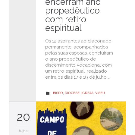
encerram ano
propedêutico
com retiro
espiritual
Os 12 aspirantes ao diaconado
permanente, acompanhados
pelas suas esposas, concluíram
o ano propedêutico de
discernimento vocacional com
um retiro espiritual, realizado
entre os dias 17 e 19 de julho,…
CATEGORY
BISPO
,
DIOCESE
,
IGREJA
,
VISEU

20
Julho