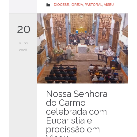
CATEGORY
DIOCESE
,
IGREJA
,
PASTORAL
,
VISEU

20
Julho
2026
Nossa Senhora
do Carmo
celebrada com
Eucaristia e
procissão em