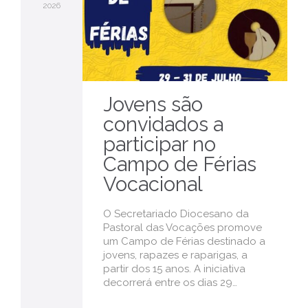
2026
Jovens são
convidados a
participar no
Campo de Férias
Vocacional
O Secretariado Diocesano da
Pastoral das Vocações promove
um Campo de Férias destinado a
jovens, rapazes e raparigas, a
partir dos 15 anos. A iniciativa
decorrerá entre os dias 29…