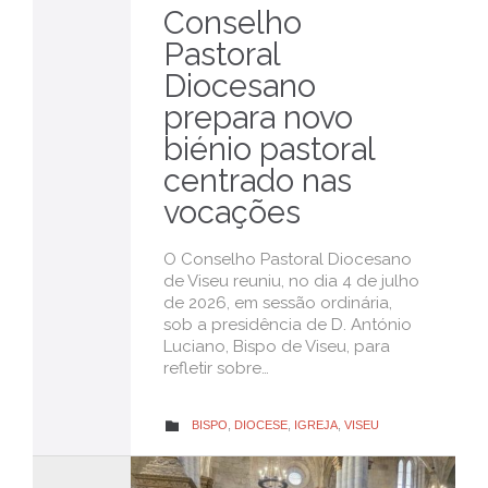
Conselho
Pastoral
Diocesano
prepara novo
biénio pastoral
centrado nas
vocações
O Conselho Pastoral Diocesano
de Viseu reuniu, no dia 4 de julho
de 2026, em sessão ordinária,
sob a presidência de D. António
Luciano, Bispo de Viseu, para
refletir sobre…
CATEGORY
BISPO
,
DIOCESE
,
IGREJA
,
VISEU
