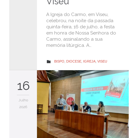
Viseu
A Igreja do Carmo, em Viseu,
celebrou, na noite da passada
quinta-feira, 16 de julho, a festa
em honra de Nossa Senhora do
Carmo, assinalando a sua
memória litúrgica. A…
CATEGORY
BISPO
,
DIOCESE
,
IGREJA
,
VISEU

16
Julho
2026