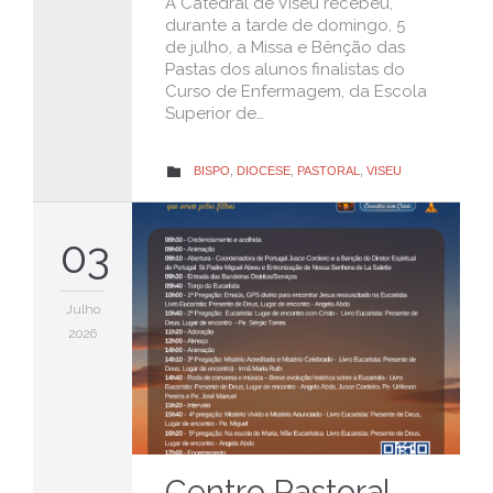
A Catedral de Viseu recebeu,
durante a tarde de domingo, 5
de julho, a Missa e Bênção das
Pastas dos alunos finalistas do
Curso de Enfermagem, da Escola
Superior de…
CATEGORY
BISPO
,
DIOCESE
,
PASTORAL
,
VISEU

03
Julho
2026
Centro Pastoral