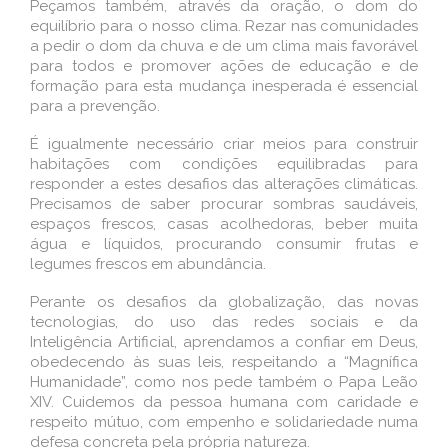
Peçamos também, através da oração, o dom do
equilíbrio para o nosso clima. Rezar nas comunidades
a pedir o dom da chuva e de um clima mais favorável
para todos e promover ações de educação e de
formação para esta mudança inesperada é essencial
para a prevenção.
É igualmente necessário criar meios para construir
habitações com condições equilibradas para
responder a estes de­sa­fios das alterações climáticas.
Pre­ci­­samos de saber procurar sombras sau­­dáveis,
espaços frescos, casas aco­lhe­­doras, beber muita
água e líquidos, pro­­curando consumir frutas e
legumes fres­­cos em abundância.
Perante os desafios da globalização, das novas
tecnologias, do uso das redes sociais e da
Inteligência Artificial, aprendamos a confiar em Deus,
obedecendo às suas leis, respeitando a “Magnífica
Humanidade”, como nos pede também o Papa Leão
XIV. Cuidemos da pessoa humana com caridade e
respeito mútuo, com empenho e solidariedade numa
defesa concreta pela própria natureza.