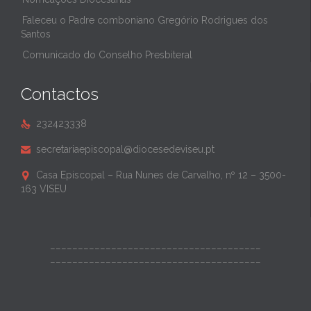
Faleceu o Padre comboniano Gregório Rodrigues dos
Santos
Comunicado do Conselho Presbiteral
Contactos
232423338

secretariaepiscopal@diocesedeviseu.pt

Casa Episcopal – Rua Nunes de Carvalho, nº 12 – 3500-

163 VISEU
______________________________________
______________________________________