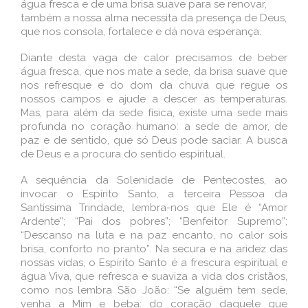
água fresca e de uma brisa suave para se renovar,
também a nossa alma necessita da presença de Deus,
que nos consola, fortalece e dá nova esperança.
Diante desta vaga de calor precisamos de beber
água fresca, que nos mate a sede, da brisa suave que
nos refresque e do dom da chuva que regue os
nossos campos e ajude a descer as temperaturas.
Mas, para além da sede física, existe uma sede mais
profunda no coração humano: a sede de amor, de
paz e de sentido, que só Deus pode saciar. A busca
de Deus e a procura do sentido espiritual.
A sequência da Solenidade de Pentecostes, ao
invocar o Espírito Santo, a terceira Pessoa da
Santíssima Trindade, lembra-nos que Ele é “Amor
Ardente”; “Pai dos pobres”; “Benfeitor Supremo”;
“Descanso na luta e na paz encanto, no calor sois
brisa, conforto no pranto”. Na secura e na aridez das
nossas vidas, o Espírito Santo é a frescura espiritual e
água Viva, que refresca e suaviza a vida dos cristãos,
como nos lembra São João: “Se alguém tem sede,
venha a Mim e beba: do coração daquele que