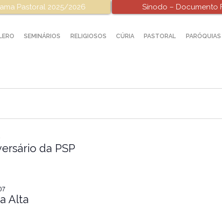
ama Pastoral 2025/2026
Sínodo – Documento F
LERO
SEMINÁRIOS
RELIGIOSOS
CÚRIA
PASTORAL
PARÓQUIAS
9
versário da PSP
07
a Alta