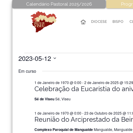
Calendário Pastoral 2025/2026
Progr
DIOCESE
BISPO
C
2023-05-12
Eventos
Selecione
Em curso
a
for
data.
1 de Janeiro de 1970 @ 0:00
-
2 de Janeiro de 2025 @ 15:2
Celebração da Eucaristia do ani
12
Sé de Viseu
Sé, Viseu
de
1 de Janeiro de 1970 @ 0:00
-
23 de Outubro de 2025 @ 11:
Reunião do Arciprestado da Beir
Maio
Complexo Paroquial de Mangualde
Mangualde, Mangualde