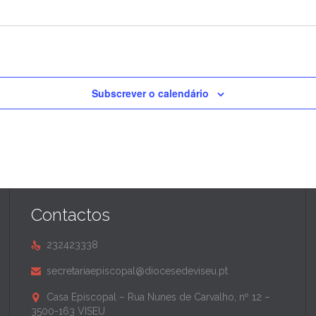
Subscrever o calendário
Contactos
232423338

secretariaepiscopal@diocesedeviseu.pt

Casa Episcopal – Rua Nunes de Carvalho, nº 12 –

3500-163 VISEU