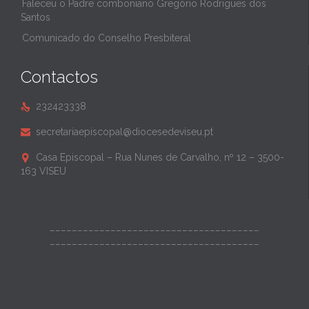
Faleceu o Padre comboniano Gregório Rodrigues dos
Santos
Comunicado do Conselho Presbiteral
Contactos
232423338

secretariaepiscopal@diocesedeviseu.pt

Casa Episcopal – Rua Nunes de Carvalho, nº 12 – 3500-

163 VISEU
______________________________________
______________________________________