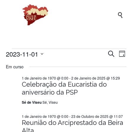

2023-11-01
Naveg
Na
Eventos
Pesquisar
Dia
de
de
Selecione
Em curso
a
vis
pesqui
for
data.
de
1 de Janeiro de 1970 @ 0:00
-
2 de Janeiro de 2025 @ 15:29
e
Ev
Celebração da Eucaristia do
visuali
1
aniversário da PSP
de
Sé de Viseu
Sé, Viseu
Evento
de
1 de Janeiro de 1970 @ 0:00
-
23 de Outubro de 2025 @ 11:07
Reunião do Arciprestado da Beira
Novembro
Alta