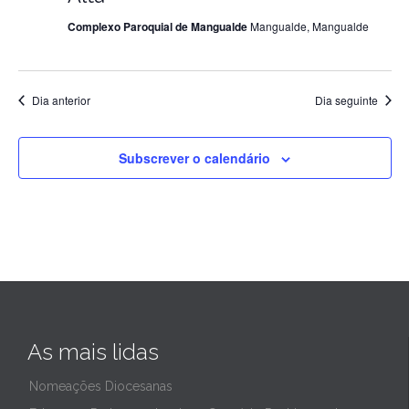
Complexo Paroquial de Mangualde
Mangualde, Mangualde
de
2023
Dia anterior
Dia seguinte
Subscrever o calendário
As mais lidas
Nomeações Diocesanas