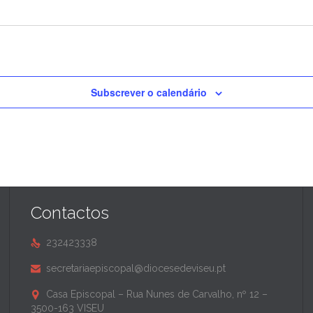
Subscrever o calendário
Contactos
232423338

secretariaepiscopal@diocesedeviseu.pt

Casa Episcopal – Rua Nunes de Carvalho, nº 12 –

3500-163 VISEU