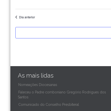
de
Dia anterior
2024
As mais lidas
Nomeações Diocesanas
Faleceu o Padre comboniano Gregório Rodrigues dos
Santos
Comunicado do Conselho Presbiteral