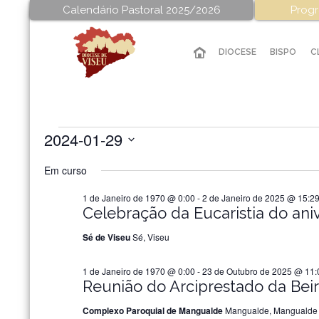
Calendário Pastoral 2025/2026
Progr
DIOCESE
BISPO
C
2024-01-29
Eventos
Selecione
Em curso
a
for
data.
1 de Janeiro de 1970 @ 0:00
-
2 de Janeiro de 2025 @ 15:2
Celebração da Eucaristia do ani
29
Sé de Viseu
Sé, Viseu
de
1 de Janeiro de 1970 @ 0:00
-
23 de Outubro de 2025 @ 11:
Reunião do Arciprestado da Beir
Janeiro
Complexo Paroquial de Mangualde
Mangualde, Mangualde