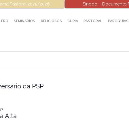
ama Pastoral 2025/2026
Sínodo – Documento F
LERO
SEMINÁRIOS
RELIGIOSOS
CÚRIA
PASTORAL
PARÓQUIAS
9
versário da PSP
07
a Alta