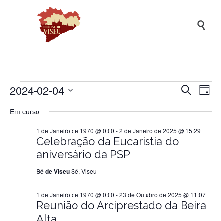

2024-02-04
Naveg
Na
Eventos
Pesquisar
Dia
de
de
Selecione
Em curso
a
vis
pesqui
for
data.
de
1 de Janeiro de 1970 @ 0:00
-
2 de Janeiro de 2025 @ 15:29
e
Ev
Celebração da Eucaristia do
visuali
4
aniversário da PSP
de
Sé de Viseu
Sé, Viseu
Evento
de
1 de Janeiro de 1970 @ 0:00
-
23 de Outubro de 2025 @ 11:07
Reunião do Arciprestado da Beira
Fevereiro
Alta