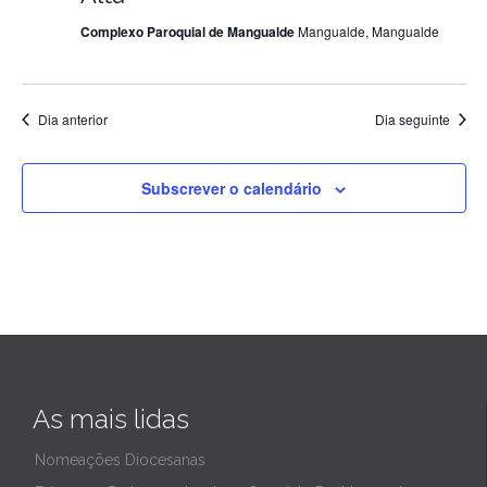
Complexo Paroquial de Mangualde
Mangualde, Mangualde
de
2024
Dia anterior
Dia seguinte
Subscrever o calendário
As mais lidas
Nomeações Diocesanas