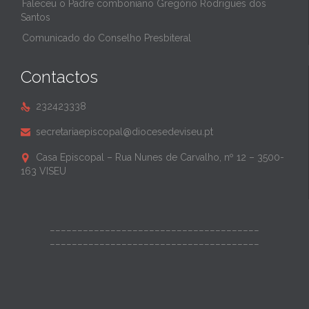
Faleceu o Padre comboniano Gregório Rodrigues dos
Santos
Comunicado do Conselho Presbiteral
Contactos
232423338

secretariaepiscopal@diocesedeviseu.pt

Casa Episcopal – Rua Nunes de Carvalho, nº 12 – 3500-

163 VISEU
______________________________________
______________________________________