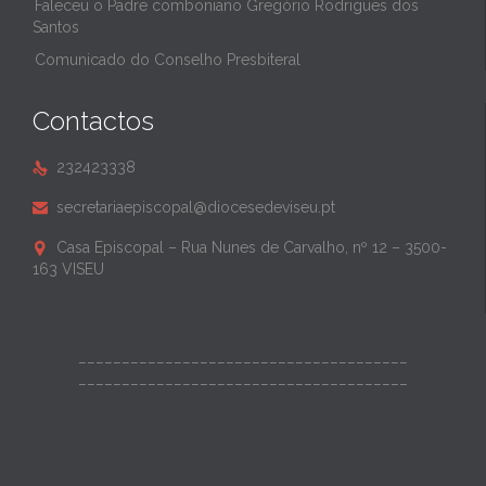
Faleceu o Padre comboniano Gregório Rodrigues dos
Santos
Comunicado do Conselho Presbiteral
Contactos
232423338

secretariaepiscopal@diocesedeviseu.pt

Casa Episcopal – Rua Nunes de Carvalho, nº 12 – 3500-

163 VISEU
______________________________________
______________________________________