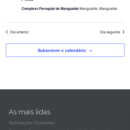
Complexo Paroquial de Mangualde
Mangualde, Mangualde
de
2024
Dia anterior
Dia seguinte
Subscrever o calendário
As mais lidas
Nomeações Diocesanas