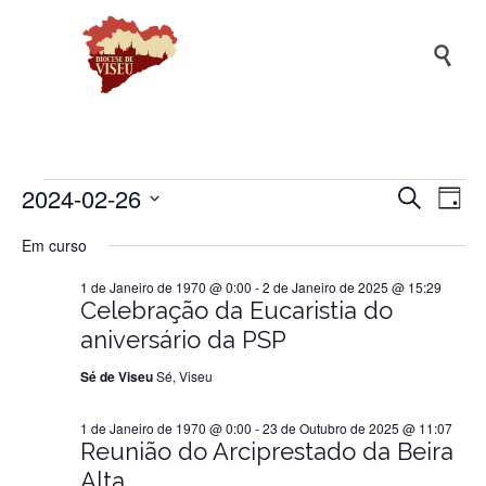

2024-02-26
Naveg
Na
Eventos
Pesquisar
Dia
de
de
Selecione
Em curso
a
vis
pesqui
for
data.
de
1 de Janeiro de 1970 @ 0:00
-
2 de Janeiro de 2025 @ 15:29
e
Ev
Celebração da Eucaristia do
visuali
26
aniversário da PSP
de
Sé de Viseu
Sé, Viseu
Evento
de
1 de Janeiro de 1970 @ 0:00
-
23 de Outubro de 2025 @ 11:07
Reunião do Arciprestado da Beira
Fevereiro
Alta