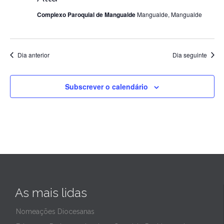
Complexo Paroquial de Mangualde
Mangualde, Mangualde
de
2024
Dia anterior
Dia seguinte
Subscrever o calendário
As mais lidas
Nomeações Diocesanas