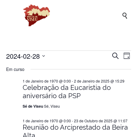

2024-02-28
Naveg
Na
Eventos
Pesquisar
Dia
de
de
Selecione
Em curso
a
vis
pesqui
for
data.
de
1 de Janeiro de 1970 @ 0:00
-
2 de Janeiro de 2025 @ 15:29
e
Ev
Celebração da Eucaristia do
visuali
28
aniversário da PSP
de
Sé de Viseu
Sé, Viseu
Evento
de
1 de Janeiro de 1970 @ 0:00
-
23 de Outubro de 2025 @ 11:07
Reunião do Arciprestado da Beira
Fevereiro
Alta