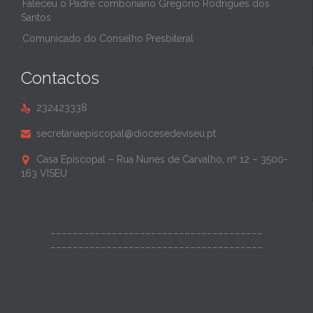
Faleceu o Padre comboniano Gregório Rodrigues dos
Santos
Comunicado do Conselho Presbiteral
Contactos
232423338

secretariaepiscopal@diocesedeviseu.pt

Casa Episcopal – Rua Nunes de Carvalho, nº 12 – 3500-

163 VISEU
______________________________________
______________________________________