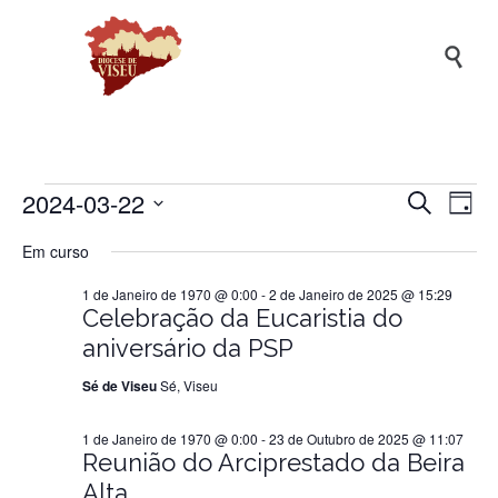

2024-03-22
Naveg
Na
Eventos
Pesquisar
Dia
de
de
Selecione
Em curso
a
vis
pesqui
for
data.
de
1 de Janeiro de 1970 @ 0:00
-
2 de Janeiro de 2025 @ 15:29
e
Ev
Celebração da Eucaristia do
visuali
22
aniversário da PSP
de
Sé de Viseu
Sé, Viseu
Evento
de
1 de Janeiro de 1970 @ 0:00
-
23 de Outubro de 2025 @ 11:07
Reunião do Arciprestado da Beira
Março
Alta