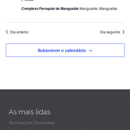
Complexo Paroquial de Mangualde
Mangualde, Mangualde
de
2024
Dia anterior
Dia seguinte
Subscrever o calendário
As mais lidas
Nomeações Diocesanas