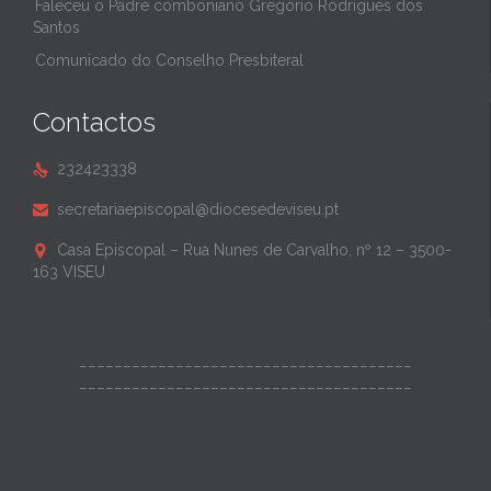
Faleceu o Padre comboniano Gregório Rodrigues dos
Santos
Comunicado do Conselho Presbiteral
Contactos
232423338

secretariaepiscopal@diocesedeviseu.pt

Casa Episcopal – Rua Nunes de Carvalho, nº 12 – 3500-

163 VISEU
______________________________________
______________________________________