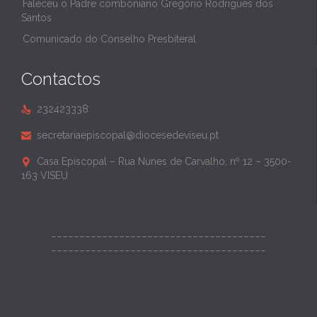
Faleceu o Padre comboniano Gregório Rodrigues dos
Santos
Comunicado do Conselho Presbiteral
Contactos
232423338

secretariaepiscopal@diocesedeviseu.pt

Casa Episcopal – Rua Nunes de Carvalho, nº 12 – 3500-

163 VISEU
______________________________________
______________________________________