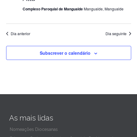
Complexo Paroquial de Mangualde
Mangualde, Mangualde
de
2024
Dia anterior
Dia seguinte
Subscrever o calendário
As mais lidas
Nomeações Diocesanas