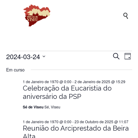

2024-03-24
Naveg
Na
Eventos
Pesquisar
Dia
de
de
Selecione
Em curso
a
vis
pesqui
for
data.
de
1 de Janeiro de 1970 @ 0:00
-
2 de Janeiro de 2025 @ 15:29
e
Ev
Celebração da Eucaristia do
visuali
24
aniversário da PSP
de
Sé de Viseu
Sé, Viseu
Evento
de
1 de Janeiro de 1970 @ 0:00
-
23 de Outubro de 2025 @ 11:07
Reunião do Arciprestado da Beira
Março
Alta