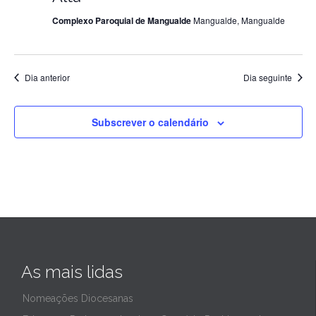
Complexo Paroquial de Mangualde
Mangualde, Mangualde
de
2024
Dia anterior
Dia seguinte
Subscrever o calendário
As mais lidas
Nomeações Diocesanas