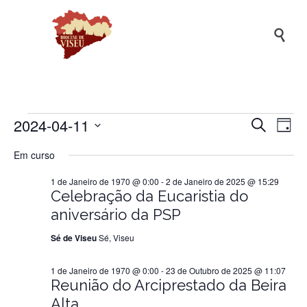

2024-04-11
Naveg
Na
Eventos
Pesquisar
Dia
de
de
Selecione
Em curso
a
vis
pesqui
for
data.
de
1 de Janeiro de 1970 @ 0:00
-
2 de Janeiro de 2025 @ 15:29
e
Ev
Celebração da Eucaristia do
visuali
11
aniversário da PSP
de
Sé de Viseu
Sé, Viseu
Evento
de
1 de Janeiro de 1970 @ 0:00
-
23 de Outubro de 2025 @ 11:07
Reunião do Arciprestado da Beira
Abril
Alta