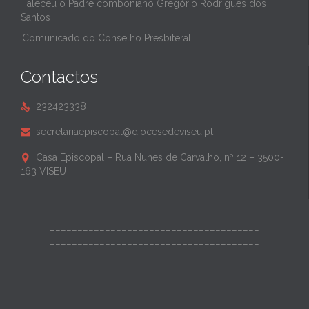
Faleceu o Padre comboniano Gregório Rodrigues dos
Santos
Comunicado do Conselho Presbiteral
Contactos
232423338

secretariaepiscopal@diocesedeviseu.pt

Casa Episcopal – Rua Nunes de Carvalho, nº 12 – 3500-

163 VISEU
______________________________________
______________________________________