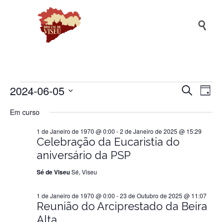

2024-06-05
Naveg
Na
Eventos
Pesquisar
Dia
de
de
Selecione
Em curso
a
vis
pesqui
for
data.
de
1 de Janeiro de 1970 @ 0:00
-
2 de Janeiro de 2025 @ 15:29
e
Ev
Celebração da Eucaristia do
visuali
5
aniversário da PSP
de
Sé de Viseu
Sé, Viseu
Evento
de
1 de Janeiro de 1970 @ 0:00
-
23 de Outubro de 2025 @ 11:07
Reunião do Arciprestado da Beira
Junho
Alta