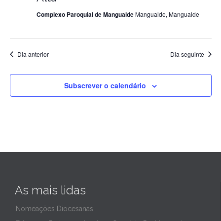
Complexo Paroquial de Mangualde
Mangualde, Mangualde
de
2024
Dia anterior
Dia seguinte
Subscrever o calendário
As mais lidas
Nomeações Diocesanas