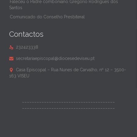
Faleceu o Padre comboniano Gregório Rodrigues dos
Santos
Comunicado do Conselho Presbiteral
Contactos
232423338

secretariaepiscopal@diocesedeviseu.pt

Casa Episcopal – Rua Nunes de Carvalho, nº 12 – 3500-

163 VISEU
______________________________________
______________________________________