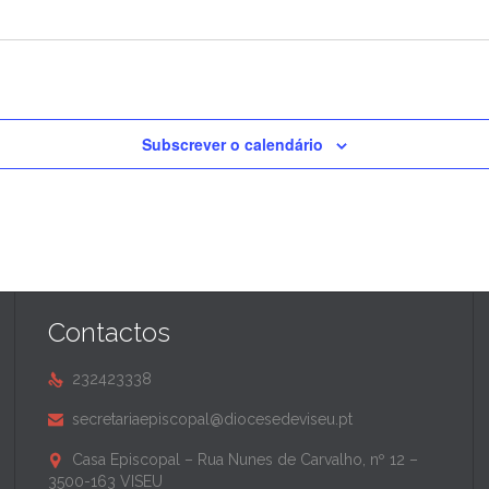
Subscrever o calendário
Contactos
232423338

secretariaepiscopal@diocesedeviseu.pt

Casa Episcopal – Rua Nunes de Carvalho, nº 12 –

3500-163 VISEU