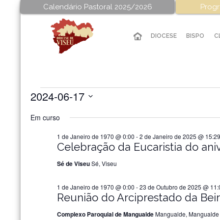
Calendário Pastoral 2025/2026
Progr
DIOCESE
BISPO
C
2024-06-17
Eventos
Selecione
Em curso
a
for
data.
1 de Janeiro de 1970 @ 0:00
-
2 de Janeiro de 2025 @ 15:2
Celebração da Eucaristia do ani
17
Sé de Viseu
Sé, Viseu
de
1 de Janeiro de 1970 @ 0:00
-
23 de Outubro de 2025 @ 11:
Reunião do Arciprestado da Beir
Junho
Complexo Paroquial de Mangualde
Mangualde, Mangualde