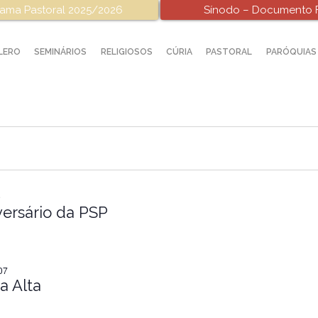
ama Pastoral 2025/2026
Sínodo – Documento F
LERO
SEMINÁRIOS
RELIGIOSOS
CÚRIA
PASTORAL
PARÓQUIAS
9
versário da PSP
07
a Alta