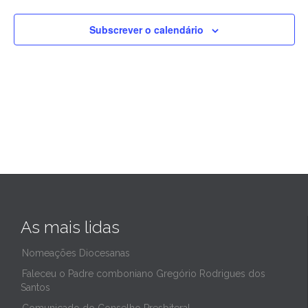
de
Subscrever o calendário
2025
As mais lidas
Nomeações Diocesanas
Faleceu o Padre comboniano Gregório Rodrigues dos
Santos