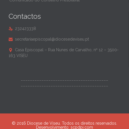
Comunicado do Conselho Presbiteral
Contactos
232423338

secretariaepiscopal@diocesedeviseu.pt

Casa Episcopal – Rua Nunes de Carvalho, nº 12 – 3500-

163 VISEU
______________________________________
______________________________________
© 2016 Diocese de Viseu. Todos os direitos reservados.
Desenvolvimento:
scpdpi.com