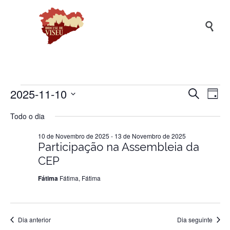

2025-11-10
Naveg
Na
Eventos
Pesquisar
Dia
de
de
Selecione
Todo o dia
a
vis
pesqui
for
data.
de
10 de Novembro de 2025
-
13 de Novembro de 2025
e
Ev
Participação na Assembleia da
visuali
10
CEP
de
Fátima
Fátima, Fátima
Evento
de
Novembro
Dia anterior
Dia seguinte