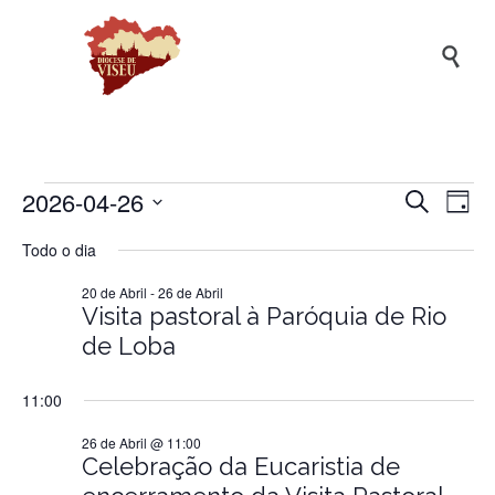

2026-04-26
Naveg
Na
Eventos
Pesquisar
Dia
de
de
Selecione
Todo o dia
a
vis
pesqui
for
data.
de
20 de Abril
-
26 de Abril
e
Ev
Visita pastoral à Paróquia de Rio
visuali
26
de Loba
de
Evento
de
11:00
26 de Abril @ 11:00
Celebração da Eucaristia de
Abril