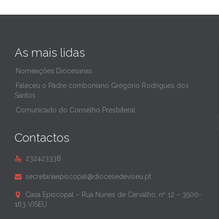
As mais lidas
Nomeações Diocesanas
Faleceu o Padre comboniano Gregório Rodrigues dos
Santos
Comunicado do Conselho Presbiteral
Contactos
232423338

secretariaepiscopal@diocesedeviseu.pt

Casa Episcopal – Rua Nunes de Carvalho, nº 12 – 3500-

163 VISEU