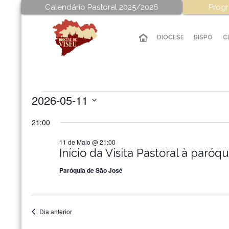
Calendário Pastoral 2025/2026
Progr
DIOCESE
BISPO
C
2026-05-11
Eventos
Selecione
21:00
a
for
data.
11 de Maio @ 21:00
Início da Visita Pastoral à paró
11
Paróquia de São José
de
Dia anterior
Maio