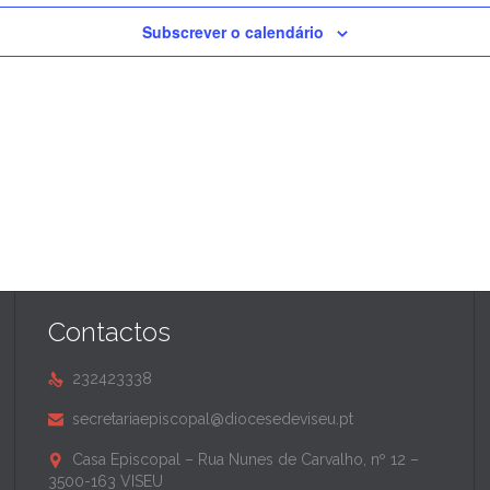
Subscrever o calendário
Contactos
232423338

secretariaepiscopal@diocesedeviseu.pt

Casa Episcopal – Rua Nunes de Carvalho, nº 12 –

3500-163 VISEU