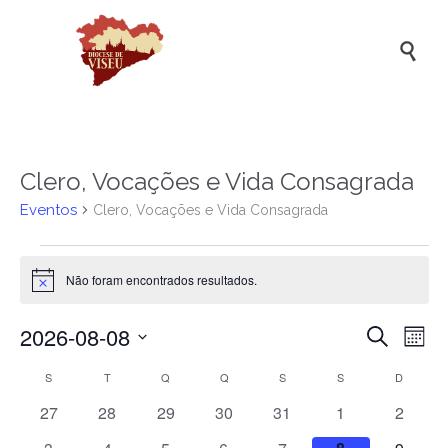

Clero, Vocações e Vida Consagrada
Eventos
Clero, Vocações e Vida Consagrada
Eventos
Não foram encontrados resultados.
Aviso
2026-08-08
Naveg
Na
Pesquisar
Mês
de
de
Selecione
Calendário
S
SEGUNDA-FEIRA
T
TERÇA-FEIRA
Q
QUARTA-FEIRA
Q
QUINTA-FEIRA
S
SEXTA-FEIRA
S
SÁBADO
D
DOMIN
a
vis
pesqui
data.
de
de
0
0
0
0
0
0
0
27
28
29
30
31
1
2
e
eventos
eventos
eventos
eventos
eventos
eventos
evento
Ev
Eventos
0
0
0
0
0
0
0