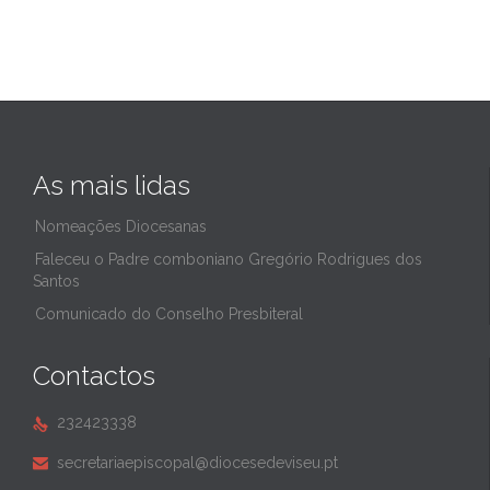
As mais lidas
Nomeações Diocesanas
Faleceu o Padre comboniano Gregório Rodrigues dos
Santos
Comunicado do Conselho Presbiteral
Contactos
232423338

secretariaepiscopal@diocesedeviseu.pt
