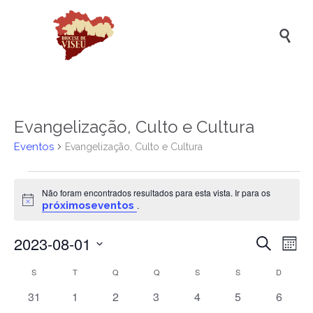

Evangelização, Culto e Cultura
Eventos
Evangelização, Culto e Cultura
Eventos
Não foram encontrados resultados para esta vista. Ir para os
Aviso
próximoseventos
.
2023-08-01
Naveg
Na
Pesquisar
Mês
de
de
Selecione
Calendário
S
SEGUNDA-FEIRA
T
TERÇA-FEIRA
Q
QUARTA-FEIRA
Q
QUINTA-FEIRA
S
SEXTA-FEIRA
S
SÁBADO
D
DOMIN
a
vis
pesqui
data.
de
de
0
0
0
0
0
0
0
31
1
2
3
4
5
6
e
eventos
eventos
eventos
eventos
eventos
eventos
evento