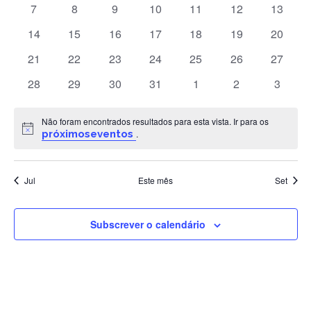
Ev
Eventos
0
0
0
0
0
0
0
7
8
9
10
11
12
13
visuali
eventos
eventos
eventos
eventos
eventos
eventos
eventos
de
0
0
0
0
0
0
0
14
15
16
17
18
19
20
eventos
eventos
eventos
eventos
eventos
eventos
eventos
Evento
0
0
0
0
0
0
0
21
22
23
24
25
26
27
eventos
eventos
eventos
eventos
eventos
eventos
eventos
0
0
0
0
0
0
0
28
29
30
31
1
2
3
eventos
eventos
eventos
eventos
eventos
eventos
evento
Não foram encontrados resultados para esta vista. Ir para os
Aviso
próximoseventos
.
Jul
Este mês
Set
Subscrever o calendário