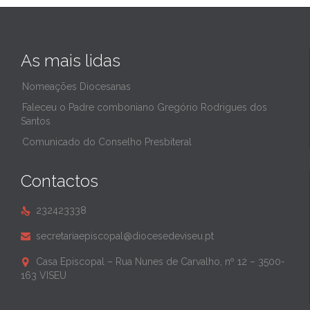
As mais lidas
Nomeações Diocesanas
Faleceu o Padre comboniano Gregório Rodrigues dos
Santos
Comunicado do Conselho Presbiteral
Contactos
232423338

secretariaepiscopal@diocesedeviseu.pt

Casa Episcopal – Rua Nunes de Carvalho, nº 12 – 3500-

163 VISEU