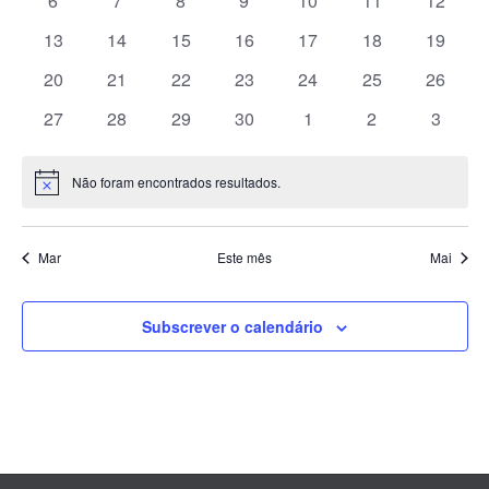
6
7
8
9
10
11
12
visuali
eventos
eventos
eventos
eventos
eventos
eventos
eventos
de
0
0
0
0
0
0
0
13
14
15
16
17
18
19
eventos
eventos
eventos
eventos
eventos
eventos
eventos
Evento
0
0
0
0
0
0
0
20
21
22
23
24
25
26
eventos
eventos
eventos
eventos
eventos
eventos
eventos
0
0
0
0
0
0
0
27
28
29
30
1
2
3
eventos
eventos
eventos
eventos
eventos
eventos
evento
Não foram encontrados resultados.
Aviso
Mar
Este mês
Mai
Subscrever o calendário