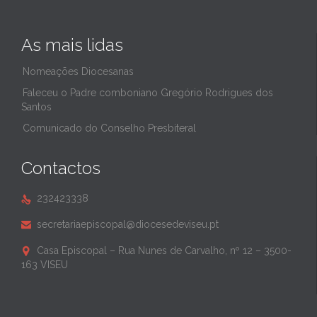
As mais lidas
Nomeações Diocesanas
Faleceu o Padre comboniano Gregório Rodrigues dos
Santos
Comunicado do Conselho Presbiteral
Contactos
232423338

secretariaepiscopal@diocesedeviseu.pt

Casa Episcopal – Rua Nunes de Carvalho, nº 12 – 3500-

163 VISEU