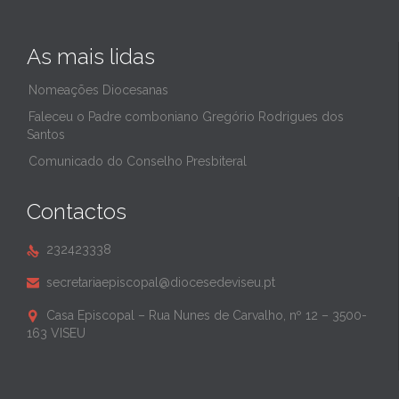
As mais lidas
Nomeações Diocesanas
Faleceu o Padre comboniano Gregório Rodrigues dos
Santos
Comunicado do Conselho Presbiteral
Contactos
232423338

secretariaepiscopal@diocesedeviseu.pt

Casa Episcopal – Rua Nunes de Carvalho, nº 12 – 3500-

163 VISEU