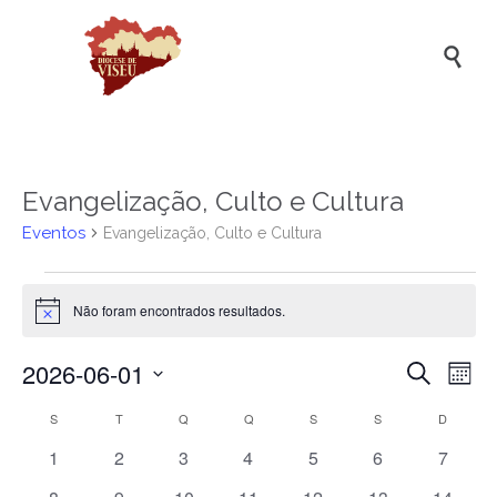

Evangelização, Culto e Cultura
Eventos
Evangelização, Culto e Cultura
Eventos
Não foram encontrados resultados.
Aviso
2026-06-01
Naveg
Na
Pesquisar
Mês
de
de
Selecione
Calendário
S
SEGUNDA-FEIRA
T
TERÇA-FEIRA
Q
QUARTA-FEIRA
Q
QUINTA-FEIRA
S
SEXTA-FEIRA
S
SÁBADO
D
DOMIN
a
vis
pesqui
data.
de
de
0
0
0
0
0
0
0
1
2
3
4
5
6
7
e
eventos
eventos
eventos
eventos
eventos
eventos
evento
Ev
Eventos
0
0
0
0
0
0
0