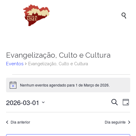

Evangelização, Culto e Cultura
Eventos
Evangelização, Culto e Cultura
Eventos
Nenhum eventos agendado para 1 de Março de 2026.
for
Aviso
1
2026-03-01
Naveg
Na
Pesquisar
de
Dia
de
de
Selecione
Março
a
vis
pesqui
data.
Dia anterior
Dia seguinte
de
de
e
2026
Ev