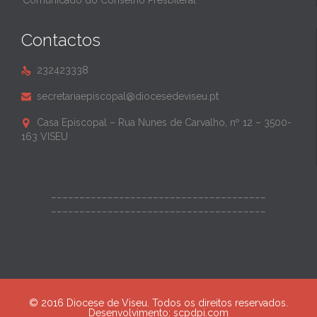
Comunicado do Conselho Presbiteral
Contactos
232423338

secretariaepiscopal@diocesedeviseu.pt

Casa Episcopal – Rua Nunes de Carvalho, nº 12 – 3500-

163 VISEU
______________________________________
______________________________________
© 2016 Diocese de Viseu. Todos os direitos reservados.
Desenvolvimento:
scpdpi.com