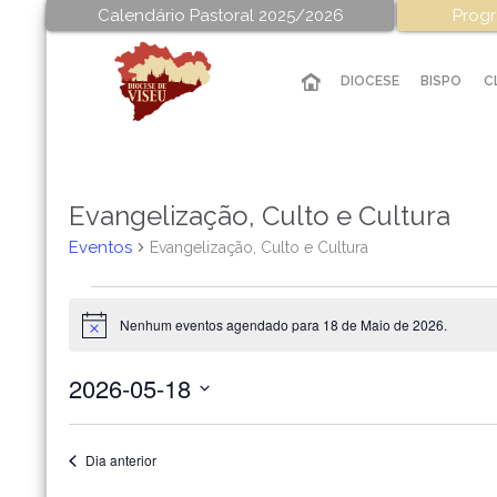
Calendário Pastoral 2025/2026
Progr
DIOCESE
BISPO
C
Evangelização, Culto e Cultura
Eventos
Evangelização, Culto e Cultura
Eventos
Nenhum eventos agendado para 18 de Maio de 2026.
for
Aviso
18
2026-05-18
de
Selecione
Maio
a
data.
Dia anterior
de