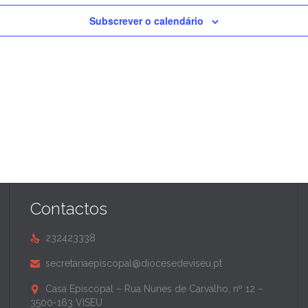
Subscrever o calendário
Contactos
232423338

secretariaepiscopal@diocesedeviseu.pt

Casa Episcopal – Rua Nunes de Carvalho, nº 12 –

3500-163 VISEU