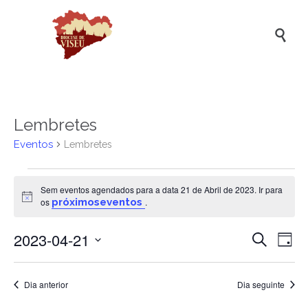

Lembretes
Eventos
Lembretes
Eventos
Sem eventos agendados para a data 21 de Abril de 2023. Ir para
for
Aviso
os
próximoseventos
.
21
2023-04-21
Naveg
Na
de
Pesquisar
Dia
de
de
Selecione
Abril
a
vis
pesqui
de
data.
Dia anterior
Dia seguinte
de
e
2023