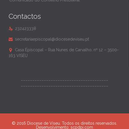
Comunicado do Conselho Presbiteral
Contactos
232423338

secretariaepiscopal@diocesedeviseu.pt

Casa Episcopal – Rua Nunes de Carvalho, nº 12 – 3500-

163 VISEU
______________________________________
______________________________________
© 2016 Diocese de Viseu. Todos os direitos reservados.
Desenvolvimento:
scpdpi.com