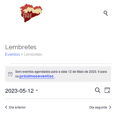

Lembretes
Eventos
Lembretes
Eventos
Sem eventos agendados para a data 12 de Maio de 2023. Ir para
for
Aviso
os
próximoseventos
.
12
2023-05-12
Naveg
Na
de
Pesquisar
Dia
de
de
Selecione
Maio
a
vis
pesqui
de
data.
Dia anterior
Dia seguinte
de
e
2023