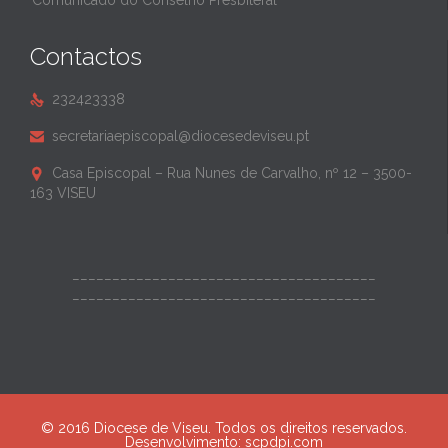
Comunicado do Conselho Presbiteral
Contactos
232423338

secretariaepiscopal@diocesedeviseu.pt

Casa Episcopal – Rua Nunes de Carvalho, nº 12 – 3500-

163 VISEU
______________________________________
______________________________________
© 2016 Diocese de Viseu. Todos os direitos reservados.
Desenvolvimento:
scpdpi.com