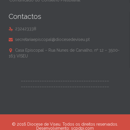
Comunicado do Conselho Presbiteral
Contactos
232423338

secretariaepiscopal@diocesedeviseu.pt

Casa Episcopal – Rua Nunes de Carvalho, nº 12 – 3500-

163 VISEU
______________________________________
______________________________________
© 2016 Diocese de Viseu. Todos os direitos reservados.
Desenvolvimento:
scpdpi.com