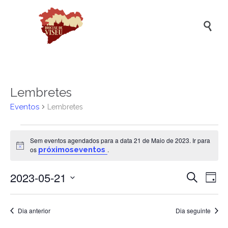

Lembretes
Eventos
Lembretes
Eventos
Sem eventos agendados para a data 21 de Maio de 2023. Ir para
for
Aviso
os
próximoseventos
.
21
2023-05-21
Naveg
Na
de
Pesquisar
Dia
de
de
Selecione
Maio
a
vis
pesqui
de
data.
Dia anterior
Dia seguinte
de
e
2023