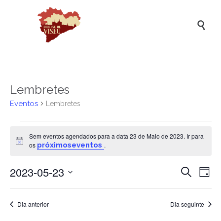

Lembretes
Eventos
Lembretes
Eventos
Sem eventos agendados para a data 23 de Maio de 2023. Ir para
for
Aviso
os
próximoseventos
.
23
2023-05-23
Naveg
Na
de
Pesquisar
Dia
de
de
Selecione
Maio
a
vis
pesqui
de
data.
Dia anterior
Dia seguinte
de
e
2023