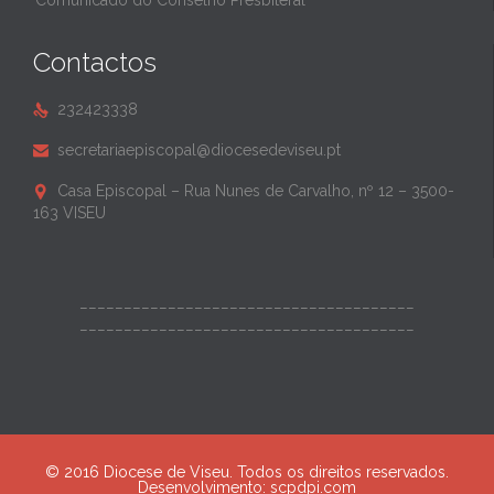
Comunicado do Conselho Presbiteral
Contactos
232423338

secretariaepiscopal@diocesedeviseu.pt

Casa Episcopal – Rua Nunes de Carvalho, nº 12 – 3500-

163 VISEU
______________________________________
______________________________________
© 2016 Diocese de Viseu. Todos os direitos reservados.
Desenvolvimento:
scpdpi.com