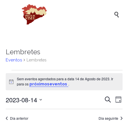

Lembretes
Eventos
Lembretes
Eventos
Sem eventos agendados para a data 14 de Agosto de 2023. Ir
for
Aviso
para os
próximoseventos
.
14
2023-08-14
Naveg
Na
de
Pesquisar
Dia
de
de
Selecione
Agosto
a
vis
pesqui
de
data.
Dia anterior
Dia seguinte
de
e
2023