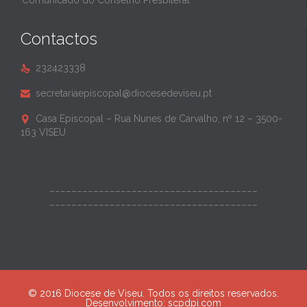
Comunicado do Conselho Presbiteral
Contactos
232423338

secretariaepiscopal@diocesedeviseu.pt

Casa Episcopal – Rua Nunes de Carvalho, nº 12 – 3500-

163 VISEU
______________________________________
______________________________________
© 2016 Diocese de Viseu. Todos os direitos reservados.
Desenvolvimento:
scpdpi.com