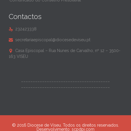
Comunicado do Conselho Presbiteral
Contactos
232423338

secretariaepiscopal@diocesedeviseu.pt

Casa Episcopal – Rua Nunes de Carvalho, nº 12 – 3500-

163 VISEU
______________________________________
______________________________________
© 2016 Diocese de Viseu. Todos os direitos reservados.
Desenvolvimento:
scpdpi.com