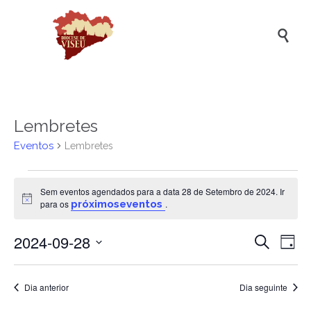

Lembretes
Eventos
Lembretes
Eventos
Sem eventos agendados para a data 28 de Setembro de 2024. Ir
for
Aviso
para os
próximoseventos
.
28
2024-09-28
Naveg
Na
de
Pesquisar
Dia
de
de
Selecione
Setembro
a
vis
pesqui
de
data.
Dia anterior
Dia seguinte
de
e
2024