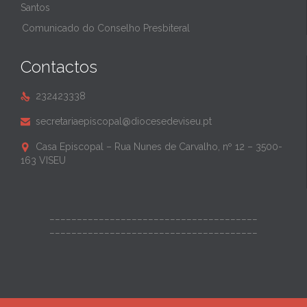
Santos
Comunicado do Conselho Presbiteral
Contactos
232423338

secretariaepiscopal@diocesedeviseu.pt

Casa Episcopal – Rua Nunes de Carvalho, nº 12 – 3500-

163 VISEU
______________________________________
______________________________________