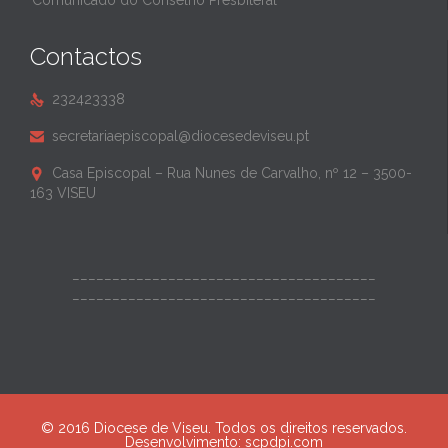
Comunicado do Conselho Presbiteral
Contactos
232423338

secretariaepiscopal@diocesedeviseu.pt

Casa Episcopal – Rua Nunes de Carvalho, nº 12 – 3500-

163 VISEU
______________________________________
______________________________________
© 2016 Diocese de Viseu. Todos os direitos reservados.
Desenvolvimento:
scpdpi.com