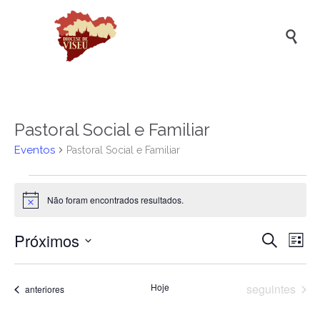

Pastoral Social e Familiar
Eventos
Pastoral Social e Familiar
Eventos
Não foram encontrados resultados.
Aviso
Próximos
Naveg
Na
Pesquisar
Lista
de
de
Selecione
a
vis
pesqui
Eventos
data.
Hoje
seguintes
Eventos
anteriores
de
e
Ev