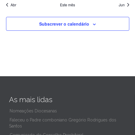
Abr
Este mês
Jun
Subscrever o calendário
As mais lidas
Nomeações Diocesanas
Faleceu o Padre comboniano Gregório Rodrigues dos
Santos