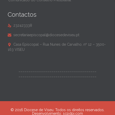
Comunicado do Conselho Presbiteral
Contactos
232423338

secretariaepiscopal@diocesedeviseu.pt

Casa Episcopal – Rua Nunes de Carvalho, nº 12 – 3500-

163 VISEU
______________________________________
______________________________________
© 2016 Diocese de Viseu. Todos os direitos reservados.
Desenvolvimento:
scpdpi.com